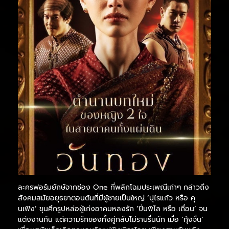
ละครฟอร์มยักษ์จากช่อง One ที่พลิกโฉมประเพณีเก่าๆ กล่าวถึง
สังคมสมัยอยุธยาตอนต้นที่มีผู้ชายเป็นใหญ่ ‘ปุไรแก้ว หรือ คุ
นเฟิง’ ขุนศึกรูปหล่อผู้เก่งอาคมหลงรัก ‘ปิ่นพิไล หรือ เถื่อน’ จน
แต่งงานกัน แต่ความรักของทั้งคู่กลับไม่ราบรื่นนัก เมื่อ ‘กุ้งจั่น’