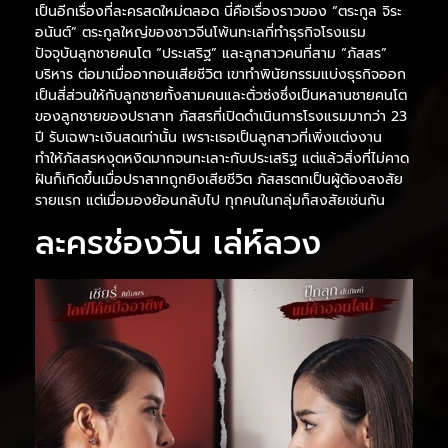
เป็นอีกเรื่องที่ละครสดใหม่ตลอด นี่คือเรื่องราวของ “ตระกูล จิระ
อนันต์” ตระกูลใหญ่ของชาวจีนโพ้นทะเลที่ทำธุรกิจโรงแรม
ปัจจุบันลูกชายคนโต “ประเสริฐ” และลูกสาวคนที่สาม “ภัสสร”
บริหาร ต่อมาเมื่ออากอนเสียชีวิต เขาทำพินัยกรรมแบ่งธุรกิจออก
เป็นสี่ส่วนให้กับลูกชายทั้งสามคนและตั่วซ่งซึ่งเป็นหลานชายคนโต
ของลูกชายของปราสาท ภัสสรที่เปิดดำเนินการโรงแรมมากว่า 23
ปี รับเฉพาะเงินสดเท่านั้น เพราะเธอเป็นลูกสาวที่เพิ่งแต่งงาน
ทำให้ภัสสรหงุดหงิดมากจนทะเลาะกับประเสริฐ แต่แล้วสิ่งที่ไม่คาด
ฝันก็เกิดขึ้นเมื่อปราสาทถูกยิงเสียชีวิต ภัสสรตกเป็นผู้ต้องสงสัย
รายแรก แต่เมื่อมองย้อนกลับไป ทุกคนในกลุ่มก็สงสัยเช่นกัน
ละครช่องวัน เล่ห์ลวง