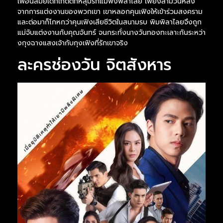
เพื่อนสมัยเด็กเกิดตกหลุมรักแม่พิงพิลาไลย เพียงสามวันหลัง
จากการแต่งงานของพวกเขา เขาหลอกคุนเฟิงให้เข้าร่วมสงคราม
และต่อมาก็โกหกว่าคุนเฟิงเสียชีวิตในสนามรบ พิมพิลาไลยจึงถูก
แม่จับแต่งงานกับคุณจันทร์ จนกระทั่งนางวันทองทะเลาะกันระหว่า
งกุงฉางแสงเจ้ากับกุงเฟิงที่รักเขาจริง
ละครช่องวัน จิตสังหาร