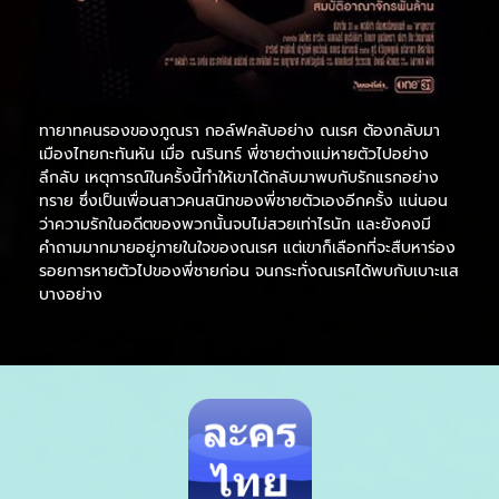
ทายาทคนรองของภูณรา กอล์ฟคลับอย่าง ณเรศ ต้องกลับมา
เมืองไทยกะทันหัน เมื่อ ณรินทร์ พี่ชายต่างแม่หายตัวไปอย่าง
ลึกลับ เหตุการณ์ในครั้งนี้ทำให้เขาได้กลับมาพบกับรักแรกอย่าง
ทราย ซึ่งเป็นเพื่อนสาวคนสนิทของพี่ชายตัวเองอีกครั้ง แน่นอน
ว่าความรักในอดีตของพวกนั้นจบไม่สวยเท่าไรนัก และยังคงมี
คำถามมากมายอยู่ภายในใจของณเรศ แต่เขาก็เลือกที่จะสืบหาร่อง
รอยการหายตัวไปของพี่ชายก่อน จนกระทั่งณเรศได้พบกับเบาะแส
บางอย่าง