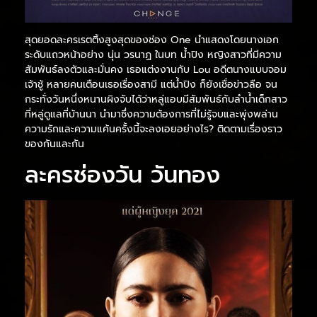
สุดยอดละครเรตติ้งสูงสุดของช่อง One นำแสดงโดยนางเอก
ระดับแถวหน้าอย่าง นุ่น วรนาฏ ในบท น้ำปิง หญิงสาวที่มีความ
สัมพันธ์ลงตัวและมั่นคง เธอแต่งงานกับ Lou อดีตนางแบบจอม
เจ้าชู้ หลายคนเตือนเธอเรื่องสามี แต่น้ำปิง ก็ยังเชื่อข่าวลือ จน
กระทั่งวันหนึ่งหนานผิงจับได้ว่าหลู่แอบมีสัมพันธ์กับลำน้ำเด็กสาว
ที่หลู่ดูแลที่บ้านนา นำมาซึ่งความต้องการที่ไม่รู้จบและพุ่งพล่าน
ความรักและความแค้นครั้งนี้จะลงเอยอย่างไร? ติดตามเรื่องราว
ของกันและกัน
ละครช่องวัน วันทอง