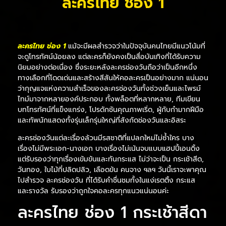
ละครไทย ช่อง 1
ละครไทย ช่อง 1
แม้จะมีผลสำรวจว่าในปัจจุบันคนไทยมีแนวโน้มที่
จะดูโทรทัศน์น้อยลง แต่ละครก็ยังคงเป็นสื่อบันเทิงที่ได้รับความ
นิยมอย่างต่อเนื่อง ซึ่งระยะหลังละครช่องวันถือว่าเป็นอีกหนึ่ง
ทางเลือกที่โดดเด่นและสร้างสีสันให้คอละครเป็นอย่างมาก แน่นอน
ว่ากุญแจแห่งความสำเร็จของละครช่องวันทั้งช่วงเย็นและไพรม์
ไทม์มาจากหลายองค์ประกอบ ทั้งพล็อตที่หลากหลาย, ทีมเขียน
บทโทรทัศน์ที่แข็งแกร่ง, โปรดักชันคุณภาพเริ่ด, ผู้กับกำมากฝีมือ
และทัพนักแสดงทั้งรุ่นเล็กรุ่นใหญ่ที่สังกัดช่องวันและอิสระ
ละครช่องวันแต่ละเรื่องล้วนมีรสชาติที่แปลกใหม่ไม่ซ้ำใคร บาง
เรื่องไม่มีพระเอก-นางเอก บางเรื่องไม่เน้นจบแบบแฮปปี้เอนดิ้ง
แต่รับรองว่าทุกเรื่องเข้มข้นและทันกระแส ไม่ว่าจะเป็น กระเช้าสีด,
วันทอง, ใบไม้ที่ปลิดปลิว, เลือดข้น คนจาง ฯลฯ วันนี้เราจะพาคุณ
ไปสำรวจ ละครช่องวัน ที่ได้รับคำชื่นชมทั้งในแง่เรตติ้ง กระแส
และรางวัล รับรองว่าถูกใจคอละครทุกแนวแน่นอนค่ะ
ละครไทย ช่อง 1 กระเช้าสีดา