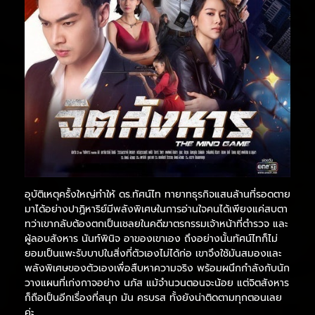
อุบัติเหตุครั้งใหญ่ทำให้ ดร.ทัศน์ไท ทายาทธุรกิจแสนล้านที่รอดตาย
มาได้อย่างปาฏิหาริย์มีพลังพิเศษในการอ่านใจคนได้เพียงแค่สบตา
ทว่าเขากลับต้องตกเป็นเชลยในคดีฆาตรกรรมเจ้าหน้าที่ตำรวจ และ
ผู้ลอบสังหาร นันท์พินิจ อาของเขาเอง ถึงอย่างนั้นทัศน์ไทก็ไม่
ยอมเป็นแพะรับบาปในสิ่งที่ตัวเองไม่ได้ก่อ เขาจึงใช้มันสมองและ
พลังพิเศษของตัวเองเพื่อสืบหาความจริง พร้อมผนึกกำลังกับนัก
วางแผนที่เก่งกาจอย่าง นภัส แม้จำนวนตอนจะน้อย แต่จิตสังหาร
ก็ถือเป็นอีกเรื่องที่สนุก มัน ครบรส ทั้งยังน่าติดตามทุกตอนเลย
ค่ะ