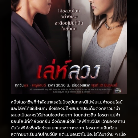
หนึ่งในอาชีพที่กำลังมาแรงในปัจจุบันคงหนีไม่พ้นแม่ค้าออนไลน์
และไล์ฟโค้ชใช่ไหมคะ ซึ่งเรื่องนี้ก็หยิบยกประเด็นดังกล่าวมานำ
เสนอเป็นละครได้น่าสนใจอย่างมาก โดยกล่าวถึง ไอรดา แม่ค้า
ออนไลน์ที่กำลังตกอับ จึงตัดสินใจให้ ไลฟ์โค้ชวีนัส เจ้าของสถาน
บันไลฟ์โค้ชชื่อดังช่วยแนะแนวหาทางออก ไอรดาทุ่มเงินก้อน
สุดท้ายมาเรียนกับโค้ชวีนัส แต่แน่นอนว่าไม่มีอะไรได้มาง่าย ๆ เมื่อ