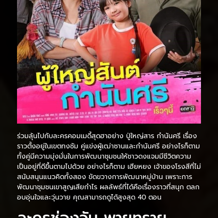
ร่วมลุ้นไปกับละครคอมเมดี้สุดฮาอย่าง ปู่ใหญ่สาร กำนันศรี เรื่อง
ราวตั้งอยู่ในเขตทงชัม คู่แข่งผู้เฒ่าซานและกำนันศรี อย่างไรก็ตาม
ทั้งคู่มีความมุ่งมั่นในการพัฒนาชุมชนให้ชาวดงแจมมีชีวิตความ
เป็นอยู่ที่ดีขึ้นตามไปด้วย อย่างไรก็ตาม เฮียหยง เจ้าของโรงสีที่ไม่
สนับสนุนแนวคิดทั้งสอง ขัดขวางการพัฒนาหมู่บ้าน เพราะการ
พัฒนาชุมชนเขาสูญเสียกำไร ผลลัพธ์ที่ได้คือเรื่องราวที่สนุก ตลก
อบอุ่นใจและวุ่นวาย คุณสามารถดูได้สูงสุด 40 ตอน