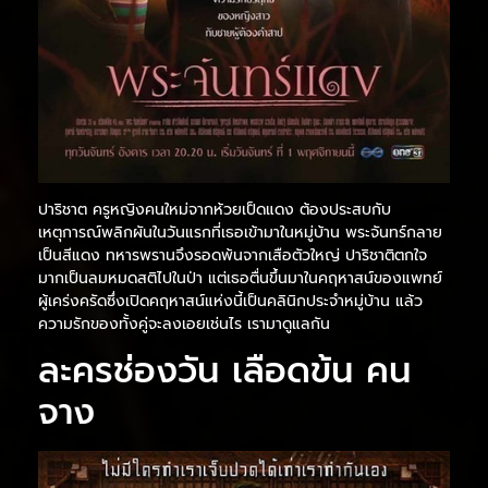
ปาริชาต ครูหญิงคนใหม่จากห้วยเป็ดแดง ต้องประสบกับ
เหตุการณ์พลิกผันในวันแรกที่เธอเข้ามาในหมู่บ้าน พระจันทร์กลาย
เป็นสีแดง ทหารพรานจึงรอดพ้นจากเสือตัวใหญ่ ปาริชาติตกใจ
มากเป็นลมหมดสติไปในป่า แต่เธอตื่นขึ้นมาในคฤหาสน์ของแพทย์
ผู้เคร่งครัดซึ่งเปิดคฤหาสน์แห่งนี้เป็นคลินิกประจำหมู่บ้าน แล้ว
ความรักของทั้งคู่จะลงเอยเช่นไร เรามาดูแลกัน
ละครช่องวัน เลือดข้น คน
จาง